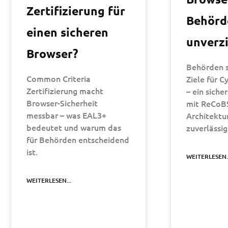
Zertifizierung für
Behörd
einen sicheren
unverz
Browser?
Behörden s
Common Criteria
Ziele für C
Zertifizierung macht
– ein siche
Browser-Sicherheit
mit ReCoB
messbar – was EAL3+
Architektu
bedeutet und warum das
zuverlässig
für Behörden entscheidend
ist.
WEITERLESEN..
WEITERLESEN...