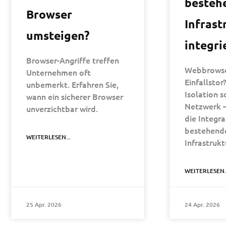
bestehe
Browser
Infrast
umsteigen?
integri
Browser-Angriffe treffen
Webbrowse
Unternehmen oft
Einfallstor
unbemerkt. Erfahren Sie,
Isolation s
wann ein sicherer Browser
Netzwerk –
unverzichtbar wird.
die Integra
bestehende
WEITERLESEN...
Infrastrukt
WEITERLESEN..
25 Apr. 2026
24 Apr. 2026