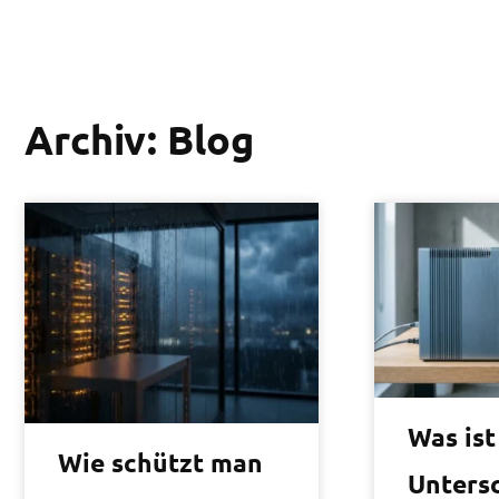
Zum
Inhalt
DE
EN
springen
Archiv:
Blog
Was ist
Wie schützt man
Unters