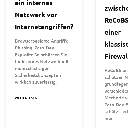
ein internes
zwisch
Netzwerk vor
ReCoBS
Internetangriffen?
einer
Browserbasierte Angriffe,
klassis
Phishing, Zero-Day-
Exploits: So schützen Sie
Firewal
Ihr internes Netzwerk mit
mehrschichtigen
ReCoBS und
Sicherheitskonzepten
schützen 
wirklich zuverlässig.
grundlege
verschiede
Methode wi
WEITERLESEN...
Zero-Day-E
schützt, er
hier.